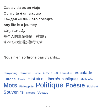
Cada vida es un viaje
Ogni vita è un viaggio
Каждая жизнь - это поездка
Any life is a journey
وكل حياة رحلة
每个人的生命都是一种旅行
すべての生活が旅行です
Nous n'en sortirons pas vivants...
escalade
Covid-19
Canyoning
Carnaval
Conte
Education
Histoire
Libertés publiques
Europe
Fiesta
Malbouffe
Politique
Poésie
Mots
Philosophie
Publicité
Souvenirs
Voyage
Théâtre